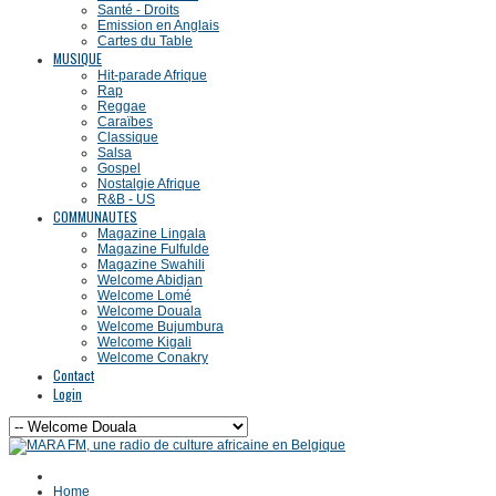
Santé - Droits
Emission en Anglais
Cartes du Table
MUSIQUE
Hit-parade Afrique
Rap
Reggae
Caraïbes
Classique
Salsa
Gospel
Nostalgie Afrique
R&B - US
COMMUNAUTES
Magazine Lingala
Magazine Fulfulde
Magazine Swahili
Welcome Abidjan
Welcome Lomé
Welcome Douala
Welcome Bujumbura
Welcome Kigali
Welcome Conakry
Contact
Login
Home