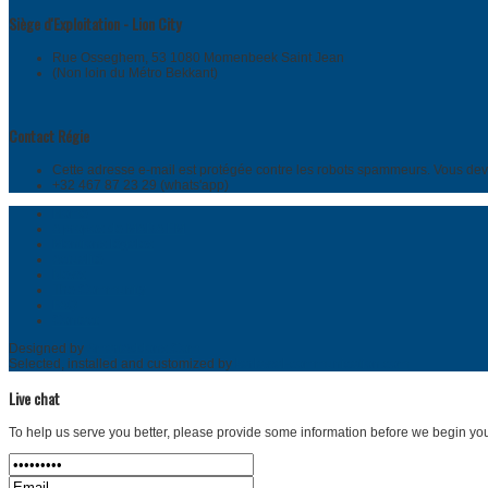
Siège d'Exploitation - Lion City
Rue Osseghem, 53 1080 Momenbeek Saint Jean
(Non loin du Métro Bekkant)
Contact Régie
Cette adresse e-mail est protégée contre les robots spammeurs. Vous devez
+32 467 87 23 29 (whats'app)
Home
A propos de MARA FM
Mentions légales
Actualité
News
The Community
FAQ
Contact
Designed by
SmartAddons.Com
Selected, installed and customized by
karlawal-communication.com
Live chat
To help us serve you better, please provide some information before we begin you