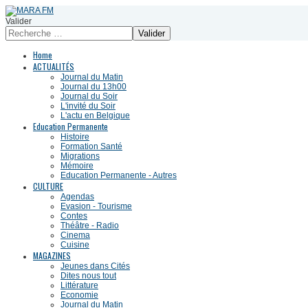
Valider
Valider
Home
ACTUALITÉS
Journal du Matin
Journal du 13h00
Journal du Soir
L'invité du Soir
L'actu en Belgique
Education Permanente
Histoire
Formation Santé
Migrations
Mémoire
Education Permanente - Autres
CULTURE
Agendas
Evasion - Tourisme
Contes
Théâtre - Radio
Cinema
Cuisine
MAGAZINES
Jeunes dans Cités
Dites nous tout
Littérature
Economie
Journal du Matin