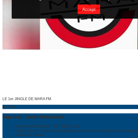
LE 1er JINGLE DE MARA FM
En bref ....
Siège Social - Contact Administration
Avenue de la Ramée , 32/7 1180 Uccle
Cette adresse e-mail est protégée contre les robots spammeurs. Vous devez
+32 465 87 89 80