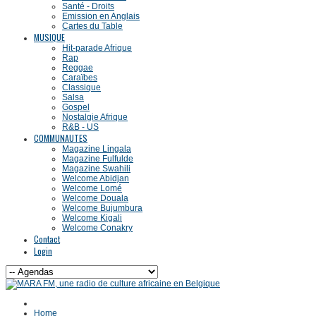
Santé - Droits
Emission en Anglais
Cartes du Table
MUSIQUE
Hit-parade Afrique
Rap
Reggae
Caraïbes
Classique
Salsa
Gospel
Nostalgie Afrique
R&B - US
COMMUNAUTES
Magazine Lingala
Magazine Fulfulde
Magazine Swahili
Welcome Abidjan
Welcome Lomé
Welcome Douala
Welcome Bujumbura
Welcome Kigali
Welcome Conakry
Contact
Login
Home