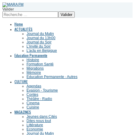
Valider
Valider
Home
ACTUALITÉS
Journal du Matin
Journal du 13h00
Journal du Soir
L'invité du Soir
L'actu en Belgique
Education Permanente
Histoire
Formation Santé
Migrations
Mémoire
Education Permanente - Autres
CULTURE
Agendas
Evasion - Tourisme
Contes
Théâtre - Radio
Cinema
Cuisine
MAGAZINES
Jeunes dans Cités
Dites nous tout
Littérature
Economie
Journal du Matin