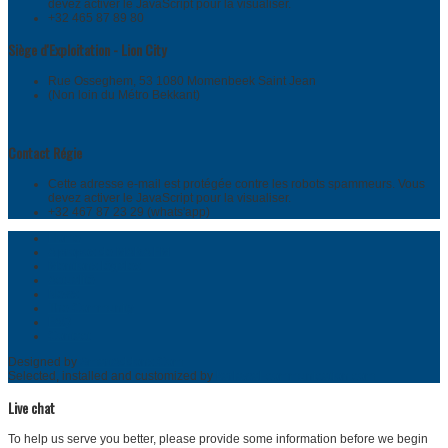
devez activer le JavaScript pour la visualiser.
+32 465 87 89 80
Siège d'Exploitation - Lion City
Rue Osseghem, 53 1080 Momenbeek Saint Jean
(Non loin du Métro Bekkant)
Contact Régie
Cette adresse e-mail est protégée contre les robots spammeurs. Vous
devez activer le JavaScript pour la visualiser.
+32 467 87 23 29 (whats'app)
Home
A propos de MARA FM
Mentions légales
Actualité
News
The Community
FAQ
Contact
Designed by
SmartAddons.Com
Selected, installed and customized by
karlawal-communication.com
Live chat
To help us serve you better, please provide some information before we begin