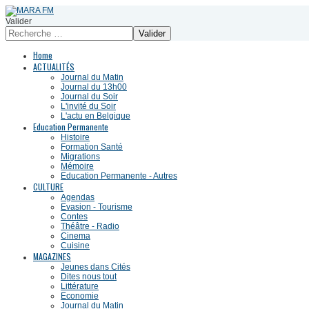
Valider
Valider
Home
ACTUALITÉS
Journal du Matin
Journal du 13h00
Journal du Soir
L'invité du Soir
L'actu en Belgique
Education Permanente
Histoire
Formation Santé
Migrations
Mémoire
Education Permanente - Autres
CULTURE
Agendas
Evasion - Tourisme
Contes
Théâtre - Radio
Cinema
Cuisine
MAGAZINES
Jeunes dans Cités
Dites nous tout
Littérature
Economie
Journal du Matin