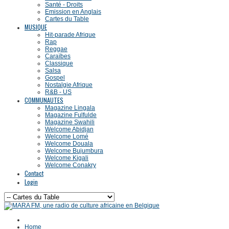
Santé - Droits
Emission en Anglais
Cartes du Table
MUSIQUE
Hit-parade Afrique
Rap
Reggae
Caraïbes
Classique
Salsa
Gospel
Nostalgie Afrique
R&B - US
COMMUNAUTES
Magazine Lingala
Magazine Fulfulde
Magazine Swahili
Welcome Abidjan
Welcome Lomé
Welcome Douala
Welcome Bujumbura
Welcome Kigali
Welcome Conakry
Contact
Login
Home