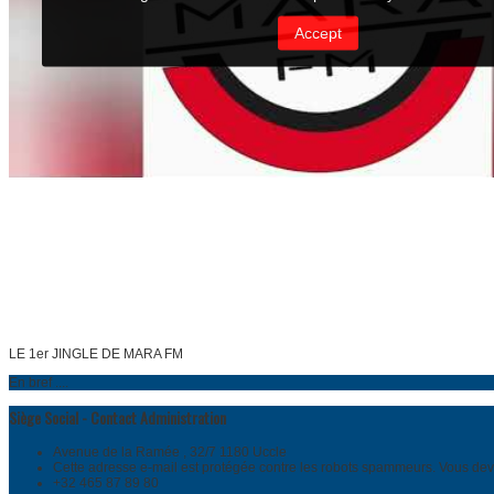
LE 1er JINGLE DE MARA FM
En bref ....
Siège Social - Contact Administration
Avenue de la Ramée , 32/7 1180 Uccle
Cette adresse e-mail est protégée contre les robots spammeurs. Vous devez
+32 465 87 89 80