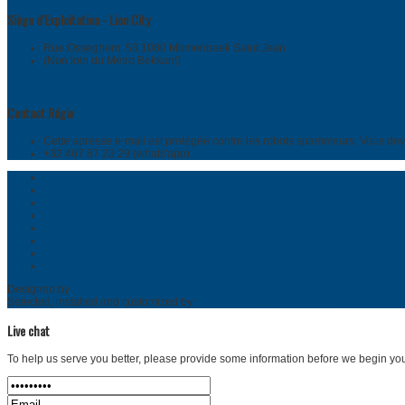
Siège d'Exploitation - Lion City
Rue Osseghem, 53 1080 Momenbeek Saint Jean
(Non loin du Métro Bekkant)
Contact Régie
Cette adresse e-mail est protégée contre les robots spammeurs. Vous devez
+32 467 87 23 29 (whats'app)
Home
A propos de MARA FM
Mentions légales
Actualité
News
The Community
FAQ
Contact
Designed by
SmartAddons.Com
Selected, installed and customized by
karlawal-communication.com
Live chat
To help us serve you better, please provide some information before we begin you